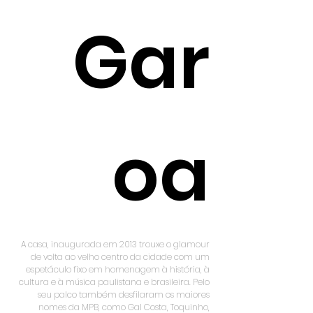
Gar
oa
A casa, inaugurada em 2013 trouxe o glamour
de volta ao velho centro da cidade com um
espetáculo fixo em homenagem à história, à
cultura e à música paulistana e brasileira. Pelo
seu palco também desfilaram os maiores
nomes da MPB, como Gal Costa, Toquinho,